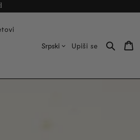
reko.
cle
d
etovi
Srpski
Upiši se
Bag