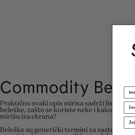
Commodity Belež
Praktično svaki opis mirisa sadrži listu beleš
beleške, zašto se koriste neke i kako biste t
mirišu iza ekrana?
Beleške su generički termini za sastojke u m