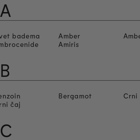
A
vet badema
Amber
Amb
mbrocenide
Amiris
B
enzoin
Bergamot
Crni
rni čaj
C