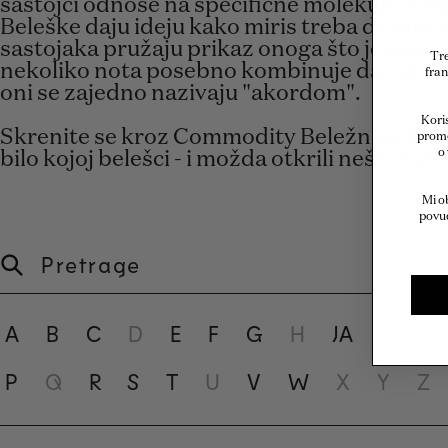
sastojci odnose na specifične molekule ili ma
Beleške daju ideju kako miris treba da miriše
sastojaka pružaju prikaz onoga što je unutr
Tre
nekoliko nota posebno kombinuje da napr
fran
oni se zajedno nazivaju "akordom".
Koris
Skrenite se kroz Commodity Beležnica da bis
promo
o
bilo kojoj belešci - i možda otkrili nešto nov
Mi o
povuć
Pretrage
A
B
C
D
E
F
G
H
JA
J
K
P
Q
R
S
T
U
V
W
X
Y
Z