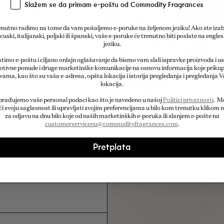
terijale u mirisu.
Slažem se da primam e-poštu od Commodity Fragrances
, dok liste
a. A kada se
nutno radimo na tome da vam pošaljemo e-poruke na željenom jeziku! Ako ste izab
avi posebnu aromu,
cuski, italijanski, poljski ili španski, vaše e-poruke će trenutno biti poslate na engl
jeziku.
timo e-poštu i ciljano onlajn oglašavanje da bismo vam slali ispravke proizvoda i u
te pročitali više o
tivne ponude i druge marketinške komunikacije na osnovu informacija koje priku
 vama, kao što su vaša e-adresa, opšta lokacija i istorija pregledanja i pregledanja V
o.
lokacija.
brađujemo vaše personal podaci kao što je navedeno u našoj
Politici privatnosti
. M
i svoju saglasnost ili upravljati svojim preferencijama u bilo kom trenutku klikom n
za odjavu na dnu bilo koje od naših marketinških e-poruka ili slanjem e-pošte na
customerserviceeu@commodityfragrances.com
.
Pretplata
L
M
N
O