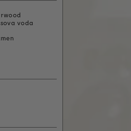
arwood
sova voda
amen