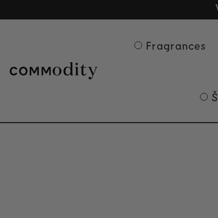
Besp
Ge
Skip to content
Fragrances
Š