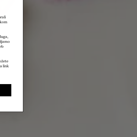
rali
eskom
sluga,
pljamo
eb
ožete
a link