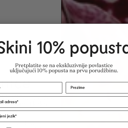
Skini 10% popust
Pretplatite se na ekskluzivnije povlastice
uključujući 10% popusta na prvu porudžbinu.
nice
ki. Ali šta su tačno
rebali znati kako
irisu, dok se