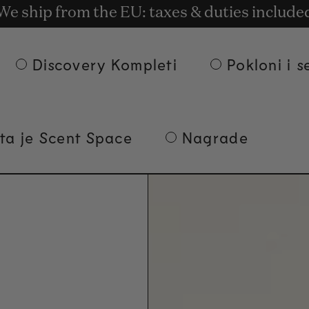
latna dostava po porudžbinama od 135€ i p
t rewards for shopping with Commodity.Cir
We ship from the EU: taxes & duties include
Discovery Kompleti
Pokloni i s
ta je Scent Space
Nagrade