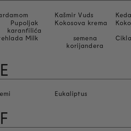
ardamom
Kašmir Vuds
Ked
Pupoljak
Kokosova krema
Koko
karanfilića
rehlada Milk
semena
Cikl
korijandera
E
lemi
Eukaliptus
F