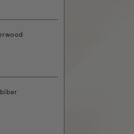
erwood
 biber