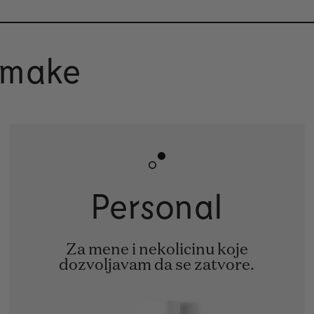
zmake
Personal
Za mene i nekolicinu koje
dozvoljavam da se zatvore.