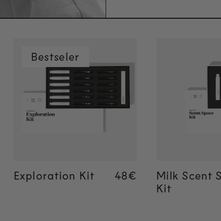
Bestseler
Brzo dodavanje
Brzo do
Exploration Kit
Regular price
48€
Regular price
48€
Milk Scent 
Kit