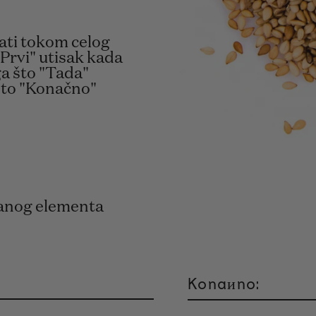
jati tokom celog
Prvi" utisak kada
ga što "Tada"
 što "Konačno"
ranog elementa
Konaиno: