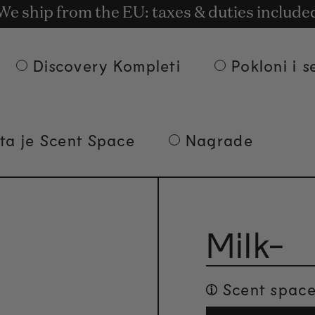
latna dostava po porudžbinama od 135€ i p
t rewards for shopping with Commodity.Cir
We ship from the EU: taxes & duties include
Discovery Kompleti
Pokloni i s
ta je Scent Space
Nagrade
Milk-
Scent space