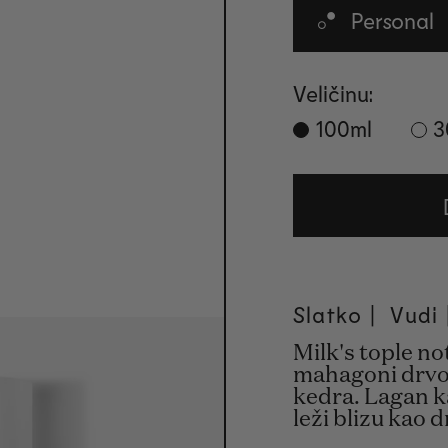
Personal
Veličinu:
100ml
3
Slatko | Vudi 
Milk's tople no
mahagoni drvo 
kedra. Lagan ka
leži blizu kao 