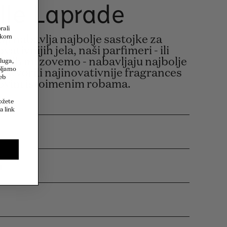
lle Laprade
rali
eskom
ji nabavlja najbolje sastojke za
ativnijih jela, naši parfimeri - ili
o ih mi zovemo - nabavljaju najbolje
sluga,
pljamo
i stvorili najinovativnije fragrances
eb
ihovim istoimenim robama.
ožete
a link
a