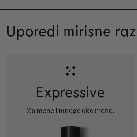
Uporedi mirisne ra
Expressive
Za mene i mnoge oko mene.