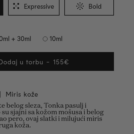
Expressive
Bold
0ml + 30ml
10ml
Dodaj u torbu
Regular
155€
price
| Miris kože
te belog sleza, Tonka pasulj i
su sjajni sa kožom mošusa i belog
o pero, ovaj slatki i milujući miris
druga koža.