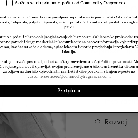
Christe
Slažem se da primam e-poštu od Commodity Fragrances
nutno radimo na tome da vam pošaljemo e-poruke na željenom jeziku! Ako ste izab
cuski, italijanski, poljski ili španski, vaše e-poruke će trenutno biti poslate na engl
Poput kuvara ko
jeziku.
stvaranje najinov
proizvođači kak
timo e-poštu i ciljano onlajn oglašavanje da bismo vam slali ispravke proizvoda i u
tivne ponude i druge marketinške komunikacije na osnovu informacija koje priku
sastojke kako b
 vama, kao što su vaša e-adresa, opšta lokacija i istorija pregledanja i pregledanja V
inspirisani nj
lokacija.
brađujemo vaše personal podaci kao što je navedeno u našoj
Politici privatnosti
. M
i svoju saglasnost ili upravljati svojim preferencijama u bilo kom trenutku klikom n
za odjavu na dnu bilo koje od naših marketinških e-poruka ili slanjem e-pošte na
customerserviceeu@commodityfragrances.com
.
Tvorac
Pretplata
Inspiracij
Razvoj