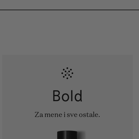
Bold
Za mene i sve ostale.