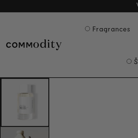
Besp
Ge
Skip to content
Fragrances
Š
Skip to product
information