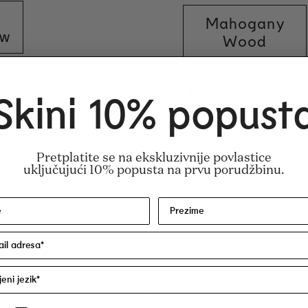
Mahogany
ow
Wood
lk
Maska od kože
Skini 10% popust
um, Tetramethyl Acetyloctahydronaphthale
Pretplatite se na ekskluzivnije povlastice
uključujući 10% popusta na prvu porudžbinu.
ntenol, Pogostemon Cablin Oil, Cananga O