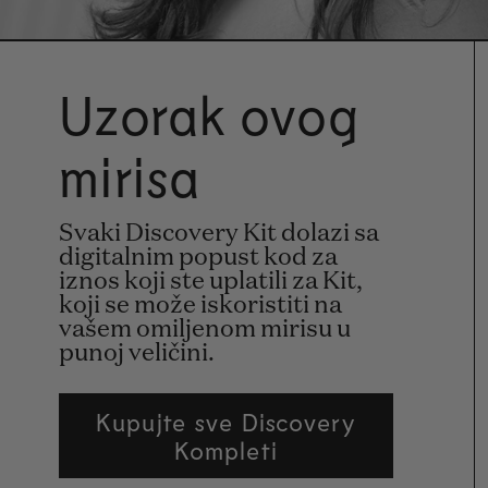
Uzorak ovog
mirisa
Svaki Discovery Kit dolazi sa
digitalnim popust kod za
iznos koji ste uplatili za Kit,
koji se može iskoristiti na
vašem omiljenom mirisu u
punoj veličini.
Kupujte sve Discovery
Kompleti