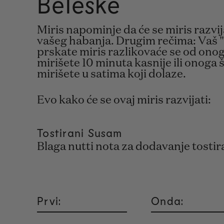
Beleške
Miris napominje da će se miris razvi
vašeg habanja. Drugim rečima: Vaš "
prskate miris razlikovaće se od ono
mirišete 10 minuta kasnije ili onoga
mirišete u satima koji dolaze.
Evo kako će se ovaj miris razvijati:
Tostirani Susam
Blaga nutti nota za dodavanje tosti
Prvi:
Onda: