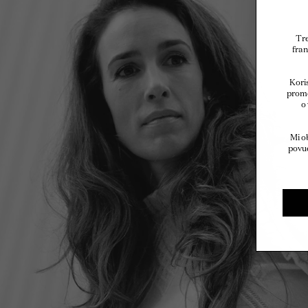
Tre
fran
Koris
promo
o
Mi o
povuć