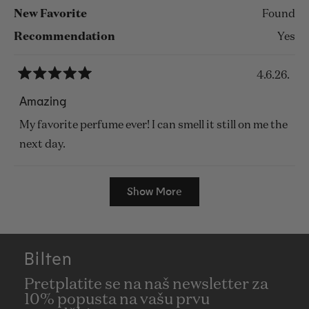
New Favorite
Found
Recommendation
Yes
4.6.26.
Rated
5
Amazing
out
of
My favorite perfume ever! I can smell it still on me the
5
stars
next day.
Loading...
Show More
Bilten
Pretplatite se na naš newsletter za
10% popusta na vašu prvu