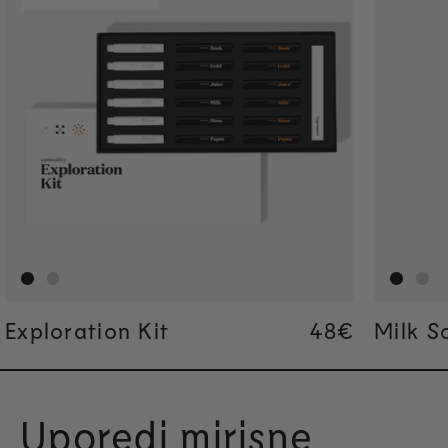
Exploration Kit
Regular pric
48€
Regular pric
48€
Milk S
Uporedi mirisne