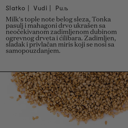
Slatko | Vudi | Puљ
Milk's tople note belog sleza, Tonka
pasulj i mahagoni drvo ukrašen sa
neočekivanom zadimljenom dubinom
ogrevnog drveta i ćilibara. Zadimljen,
sladak i privlačan miris koji se nosi sa
samopouzdanjem.