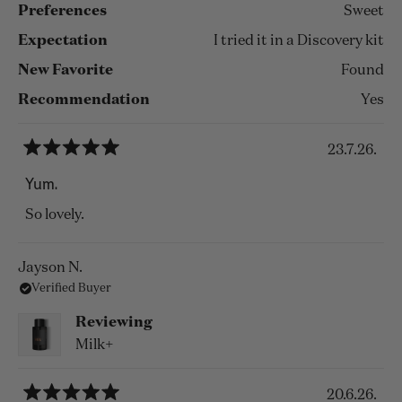
Preferences
Sweet
Expectation
I tried it in a Discovery kit
New Favorite
Found
Recommendation
Yes
23.7.26.
Rated
5
Yum.
out
of
So lovely.
5
stars
Jayson N.
Verified Buyer
Reviewing
Milk+
20.6.26.