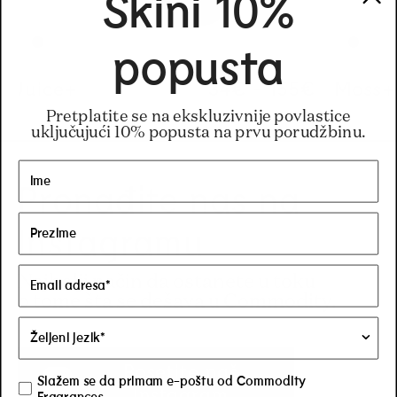
Skini 10%
popusta
Juice+
Regular price
34€
-
155€
Regular pric
155€
Regular pric
34€
Moss+
Pretplatite se na ekskluzivnije povlastice
uključujući 10% popusta na prvu porudžbinu.
Pronađite nas na
Instagramu
Najbolji način da ostanete u toku
o tome šta se dešava u Commodity.
Posetite naš
Slažem se da primam e-poštu od Commodity
Instagram