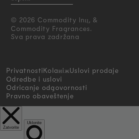
u
© 2026 Commodity Inц, &
n
Commodity Fragrances.
Sva prava zadržana
t
r
Privatnosti
Kolaиiж
Uslovi prodaje
y
Odredbe i uslovi
/
Odricanje odgovornosti
Pravno obaveštenje
r
e
g