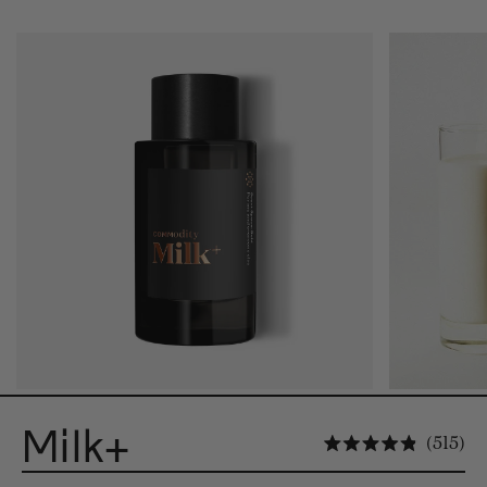
Milk+
Cli
515
Rated 4.9