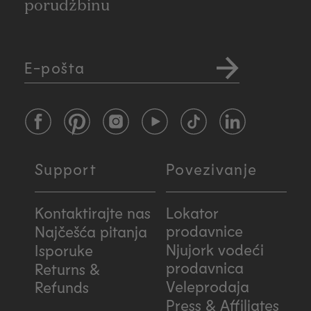
porudžbinu
E-pošta
Facebook
Pinterest
Instagram
YouTube
TikTok
LinkedIn
Support
Povezivanje
Kontaktirajte nas
Lokator
prodavnice
Najčešća pitanja
Njujork vodeći
Isporuke
prodavnica
Returns &
Veleprodaja
Refunds
Press & Affiliates