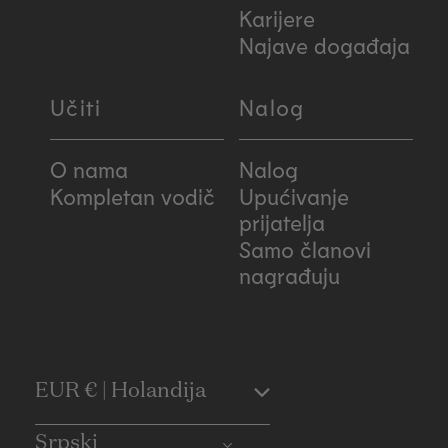
Karijere
Najave događaja
Učiti
Nalog
O nama
Nalog
Kompletan vodič
Upućivanje
prijatelja
Samo članovi
nagrađuju
C
EUR € | Holandija
o
Srpski