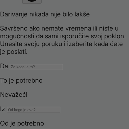
i
o
n