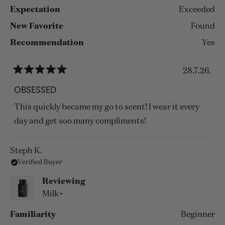
Expectation
Exceeded
New Favorite
Found
Recommendation
Yes
28.7.26.
Rated
5
OBSESSED
out
of
This quickly became my go to scent! I wear it every
5
stars
day and get soo many compliments!
Steph K.
Verified Buyer
Reviewing
Milk+
Familiarity
Beginner