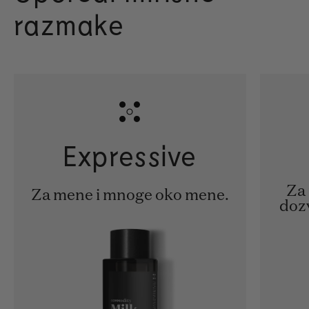
razmake
Expressive
Za 
Za mene i mnoge oko mene.
doz