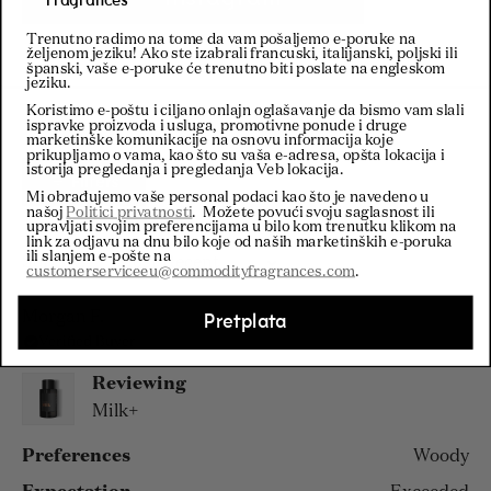
Fragrances
Trenutno radimo na tome da vam pošaljemo e-poruke na
željenom jeziku! Ako ste izabrali francuski, italijanski, poljski ili
španski, vaše e-poruke će trenutno biti poslate na engleskom
jeziku.
Koristimo e-poštu i ciljano onlajn oglašavanje da bismo vam slali
ispravke proizvoda i usluga, promotivne ponude i druge
marketinške komunikacije na osnovu informacija koje
prikupljamo o vama, kao što su vaša e-adresa, opšta lokacija i
istorija pregledanja i pregledanja Veb lokacija.
Filters
Mi obrađujemo vaše personal podaci kao što je navedeno u
našoj
Politici privatnosti
. Možete povući svoju saglasnost ili
upravljati svojim preferencijama u bilo kom trenutku klikom na
link za odjavu na dnu bilo koje od naših marketinških e-poruka
ili slanjem e-pošte na
Loading...
Sort
customerserviceeu@commodityfragrances.com
.
Morgan F.
Pretplata
Verified Buyer
Reviewing
Milk+
Preferences
Woody