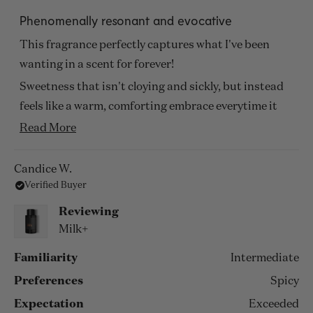
Rated
5
Phenomenally resonant and evocative
out
of
This fragrance perfectly captures what I've been
5
stars
wanting in a scent for forever!
Sweetness that isn't cloying and sickly, but instead
feels like a warm, comforting embrace everytime it
hits you. This combined with the 'warm glass of
Read
Read More
sweet milk' smoothness of its smell that doesn't
more
overpower a room, yet will definelty leave an
about
Candice W.
impression on whoever you pass by makes it a must
Verified Buyer
this
have.
review
Reviewing
Will definitely be buying a bigger size next time.
Milk+
Familiarity
Intermediate
Preferences
Spicy
Expectation
Exceeded