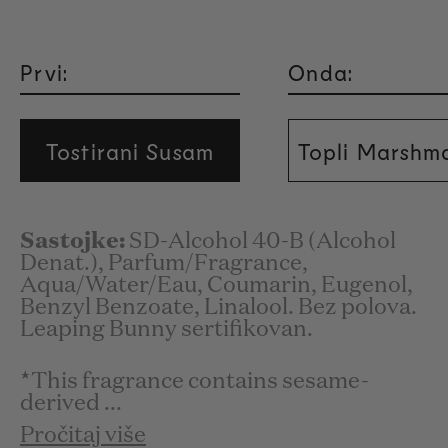
Prvi:
Onda:
Tostirani Susam
Topli Marshm
Sastojke:
SD-Alcohol 40-B (Alcohol
Denat.), Parfum/Fragrance,
Aqua/Water/Eau, Coumarin, Eugenol,
Benzyl Benzoate, Linalool. Bez polova.
Leaping Bunny sertifikovan.
*
This fragrance contains sesame-
derived ...
Pročitaj više