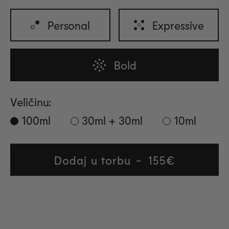
Personal
Expressive
Bold
Veličinu:
100ml
30ml + 30ml
10ml
Dodaj u torbu
Regular
155€
price