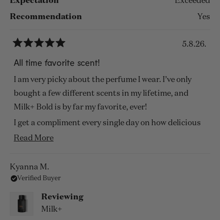
Expectation
Exceeded
Recommendation
Yes
5.8.26.
Rated
5
All time favorite scent!
out
of
I am very picky about the perfume I wear. I’ve only
5
stars
bought a few different scents in my lifetime, and
Milk+ Bold is by far my favorite, ever!
I get a compliment every single day on how delicious
it smells! I got my first bottle in December and I wear
Read
Read More
it so much I just purchased another!
more
about
Kyanna M.
Verified Buyer
this
review
Reviewing
Milk+