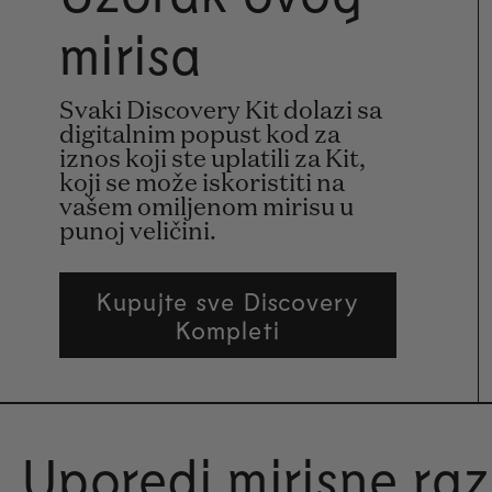
mirisa
Svaki Discovery Kit dolazi sa
digitalnim popust kod za
iznos koji ste uplatili za Kit,
koji se može iskoristiti na
vašem omiljenom mirisu u
punoj veličini.
Kupujte sve Discovery
Kompleti
Uporedi mirisne ra