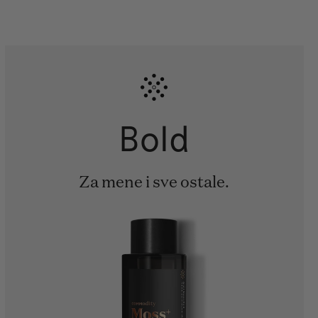
Bold
Za mene i sve ostale.