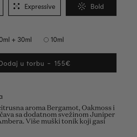
Expressive
Bold
0ml + 30ml
10ml
Dodaj u torbu
Regular
155€
price
a
 citrusna aroma Bergamot, Oakmoss i
ačava sa dodatnom svežinom Juniper
Ambera. Više muški tonik koji gasi