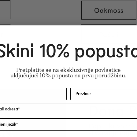
Oakmoss
ri
Pačuli
Skini 10% popust
 Denat.), Parfum/Fragrance, Aqua/Water/Eau
 sertifikovan.
Pretplatite se na ekskluzivnije povlastice
uključujući 10% popusta na prvu porudžbinu.
Dona 
Poput kuvara ko
stvaranje najinov