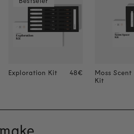
Bestseler
Brzo dodavanje
Brzo do
Exploration Kit
Regular price
Regular price
48€
48€
Moss Scent
Kit
zmake