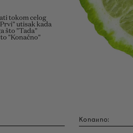
jati tokom celog
Prvi" utisak kada
ga što "Tada"
 što "Konačno"
Konaиno: