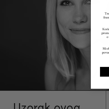
Tre
fran
Koris
promo
o
Mi o
povuć
Uzorak ovog