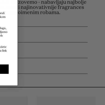
o ih mi zovemo - nabavljaju najbolje
i stvorili najinovativnije fragrances
ihovim istoimenim robama.
rali
eskom
sluga,
pljamo
eb
ožete
a
a link