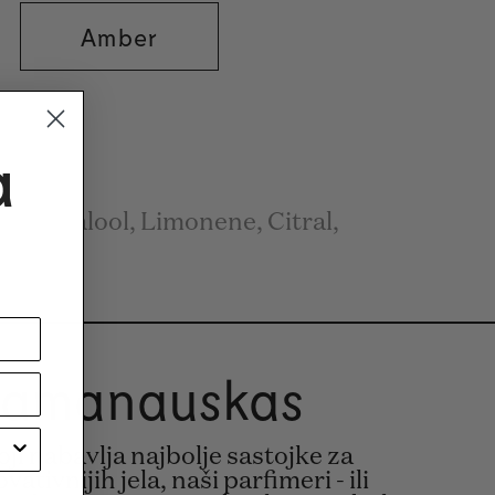
Amber
a
, Linalool, Limonene, Citral,
Ramanauskas
ji nabavlja najbolje sastojke za
ativnijih jela, naši parfimeri - ili