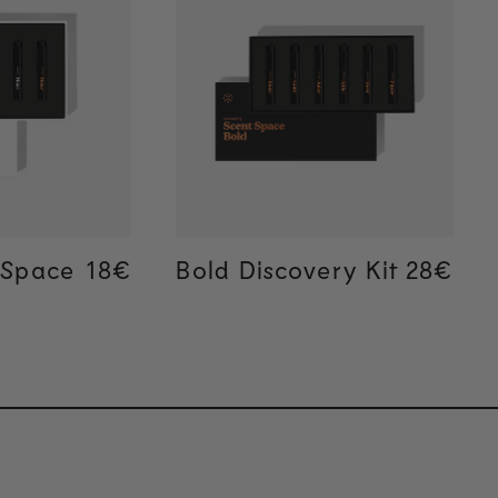
davanje
Brzo dodavanje
 Space
Regular price
Regular price
18€
18€
Bold Discovery Kit
Regular
Regular
28€
28€