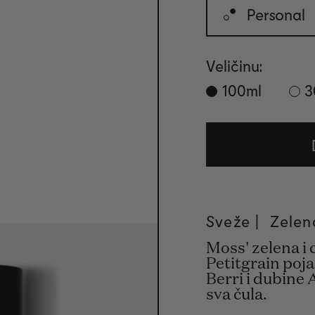
Personal
Veličinu:
100ml
3
Sveže |
Zelen
Moss' zelena i
Petitgrain poj
Berri i dubine 
sva čula.