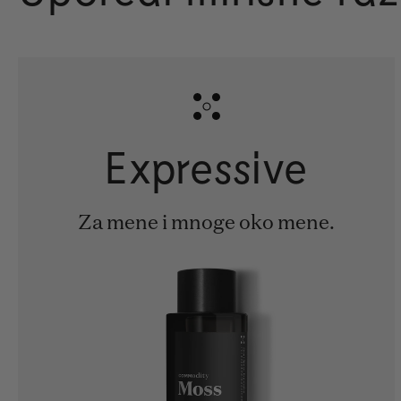
Expressive
Za mene i mnoge oko mene.