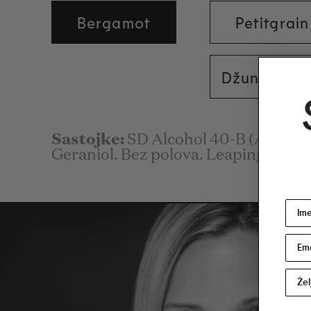
Bergamot
Petitgrain
Džuniper Be
Sastojke:
SD Alcohol 40-B (Alcohol
Geraniol. Bez polova. Leaping Bunny