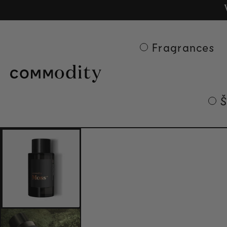
Besp
Ge
Skip to content
Fragrances
Š
Skip to product
information