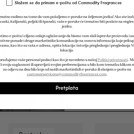
proizvođači kak
Slažem se da primam e-poštu od Commodity Fragrances
sastojke kako b
inspirisani nj
nutno radimo na tome da vam pošaljemo e-poruke na željenom jeziku! Ako ste izab
cuski, italijanski, poljski ili španski, vaše e-poruke će trenutno biti poslate na engl
jeziku.
timo e-poštu i ciljano onlajn oglašavanje da bismo vam slali ispravke proizvoda i u
tivne ponude i druge marketinške komunikacije na osnovu informacija koje priku
Tvorac
 vama, kao što su vaša e-adresa, opšta lokacija i istorija pregledanja i pregledanja V
lokacija.
brađujemo vaše personal podaci kao što je navedeno u našoj
Politici privatnosti
. M
Inspiracij
i svoju saglasnost ili upravljati svojim preferencijama u bilo kom trenutku klikom n
za odjavu na dnu bilo koje od naših marketinških e-poruka ili slanjem e-pošte na
customerserviceeu@commodityfragrances.com
.
Razvoj
Pretplata