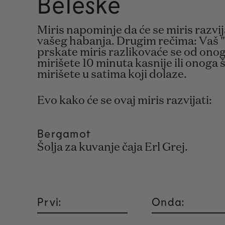
Beleške
Miris napominje da će se miris razvi
vašeg habanja. Drugim rečima: Vaš "
prskate miris razlikovaće se od ono
mirišete 10 minuta kasnije ili onoga
mirišete u satima koji dolaze.
Evo kako će se ovaj miris razvijati:
Bergamot
Šolja za kuvanje čaja Erl Grej.
Prvi:
Onda: