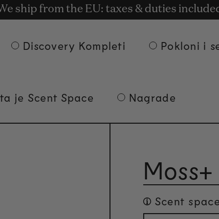
latna dostava po porudžbinama od 135€ i p
t rewards for shopping with Commodity.Cir
We ship from the EU: taxes & duties include
Discovery Kompleti
Pokloni i s
ta je Scent Space
Nagrade
Moss+
Scent space