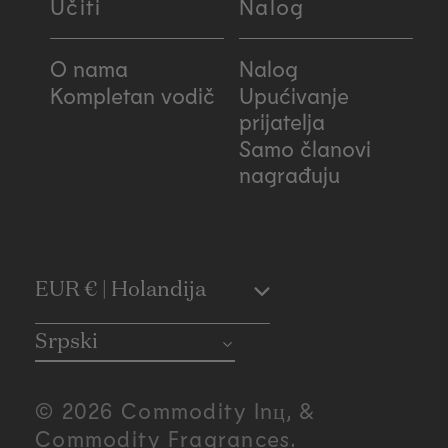
Učiti
Nalog
O nama
Nalog
Kompletan vodič
Upućivanje
prijatelja
Samo članovi
nagrađuju
C
EUR € | Holandija
o
Srpski
u
© 2026 Commodity Inц, &
n
Commodity Fragrances.