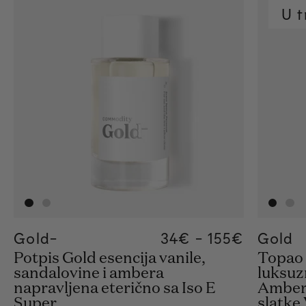
U t
Gold-
Regular price
34€
-
155€
Regular pric
155€
Regular pric
34€
Gold
Potpis Gold esencija vanile,
Topao 
sandalovine i ambera
luksuz
napravljena eterično sa Iso E
Amber,
Super.
slatke 