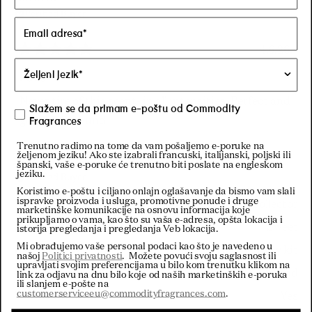
Verified Buyer
4.6.26.
Rated
5
Fave
out
of
Never tire of this scent- in all intensities. Perfect and
5
Slažem se da primam e-poštu od Commodity
stars
good year-round
Fragrances
Trenutno radimo na tome da vam pošaljemo e-poruke na
željenom jeziku! Ako ste izabrali francuski, italijanski, poljski ili
Andrea J.
španski, vaše e-poruke će trenutno biti poslate na engleskom
jeziku.
Verified Buyer
Koristimo e-poštu i ciljano onlajn oglašavanje da bismo vam slali
ispravke proizvoda i usluga, promotivne ponude i druge
Familiarity
Expert/Collector
marketinške komunikacije na osnovu informacija koje
prikupljamo o vama, kao što su vaša e-adresa, opšta lokacija i
Preferences
Sweet
istorija pregledanja i pregledanja Veb lokacija.
Mi obrađujemo vaše personal podaci kao što je navedeno u
Expectation
I tried it in a Discovery kit
našoj
Politici privatnosti
. Možete povući svoju saglasnost ili
upravljati svojim preferencijama u bilo kom trenutku klikom na
New Favorite
Found
link za odjavu na dnu bilo koje od naših marketinških e-poruka
ili slanjem e-pošte na
customerserviceeu@commodityfragrances.com
.
Recommendation
Yes