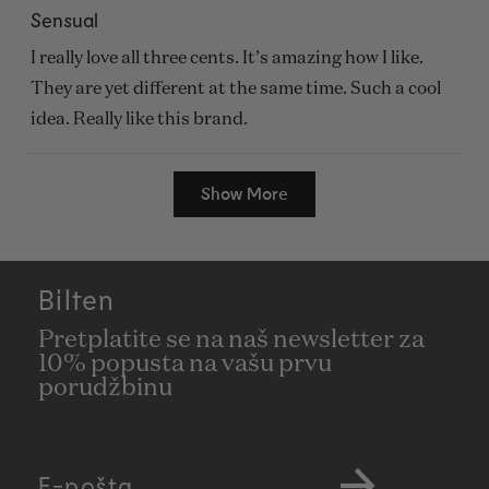
5
Sensual
out
of
I really love all three cents. It’s amazing how I like.
5
stars
They are yet different at the same time. Such a cool
idea. Really like this brand.
Loading...
Show More
Bilten
Pretplatite se na naš newsletter za
10% popusta na vašu prvu
porudžbinu
E-pošta