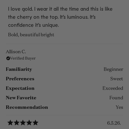
Rated
5
I love gold. I wear it all the time and this is like
out
the cherry on the top. It’s luminous. It’s
of
5
confidence it’s unique.
stars
Bold, beautiful bright
Allison C.
Verified Buyer
Familiarity
Beginner
Preferences
Sweet
Expectation
Exceeded
New Favorite
Found
Recommendation
Yes
6.5.26.
Rated