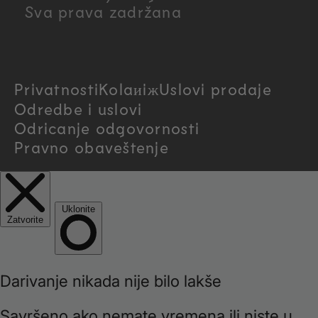
Sva prava zadržana
t
r
Privatnosti
Kolaиiж
Uslovi prodaje
y
Odredbe i uslovi
/
Odricanje odgovornosti
Pravno obaveštenje
r
e
g
i
o