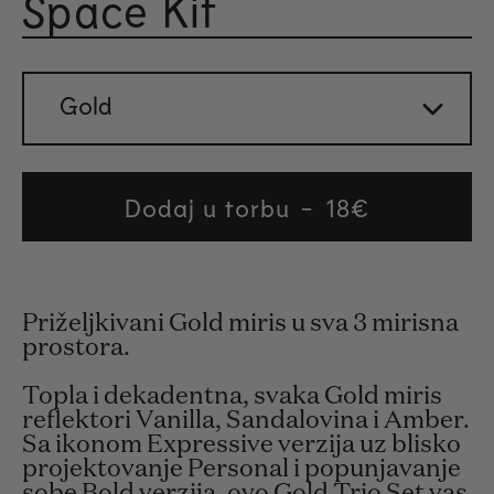
Space Kit
Rated 
Gold
Dodaj u torbu
Regular
18€
price
Priželjkivani Gold miris u sva 3 mirisna
prostora.
Topla i dekadentna, svaka Gold miris
reflektori Vanilla, Sandalovina i Amber.
Sa ikonom Expressive verzija uz blisko
projektovanje Personal i popunjavanje
sobe Bold verzija, ovo Gold Trio Set vas