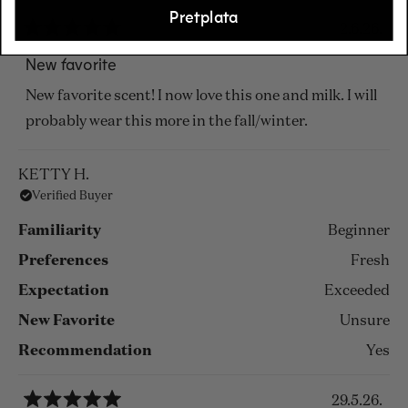
Pretplata
2.6.26.
Rated
5
New favorite
out
of
New favorite scent! I now love this one and milk. I will
5
stars
probably wear this more in the fall/winter.
KETTY H.
Verified Buyer
Familiarity
Beginner
Preferences
Fresh
Expectation
Exceeded
New Favorite
Unsure
Recommendation
Yes
29.5.26.