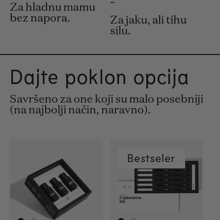
-
Za hladnu mamu
bez napora.
Za jaku, ali tihu
silu.
Dajte poklon opcija
Savršeno za one koji su malo posebniji
(na najbolji način, naravno).
Bestseler