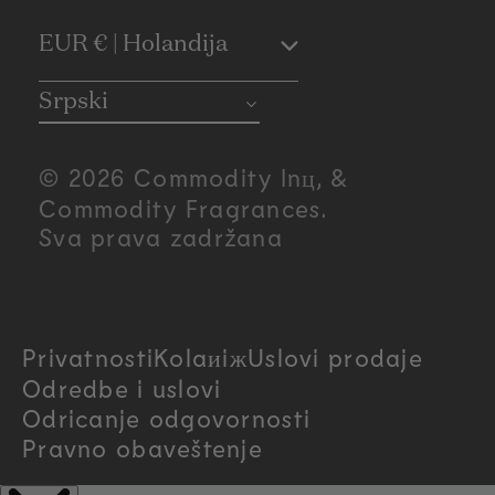
C
EUR € | Holandija
o
Srpski
u
© 2026 Commodity Inц, &
n
Commodity Fragrances.
Sva prava zadržana
t
r
Privatnosti
Kolaиiж
Uslovi prodaje
y
Odredbe i uslovi
/
Odricanje odgovornosti
Pravno obaveštenje
r