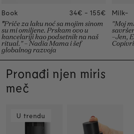
Book
Regular price
34€
-
155€
Regular price
155€
Regular pric
34€
Milk-
"
Priče za laku noć sa mojim sinom
"Moj mi
su mi omiljene. Prskam ovo u
savrše
kancelariji kao podsetnik na naš
–Jen, 
ritual." – Nadia Mama i šef
Copivri
globalnog razvoja
Pronađi njen miris
meč
U trendu