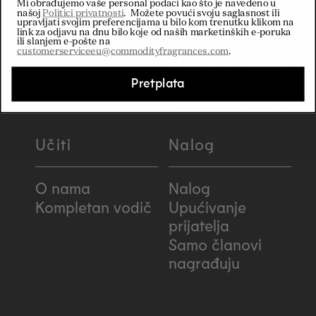
Njujork vodeći
Isporuke
Mi obrađujemo vaše personal podaci kao što je navedeno u
našoj
Politici privatnosti
. Možete povući svoju saglasnost ili
prodavnica
Returns &
upravljati svojim preferencijama u bilo kom trenutku klikom na
link za odjavu na dnu bilo koje od naših marketinških e-poruka
Veleprodaja
Refunds
ili slanjem e-pošte na
customerserviceeu@commodityfragrances.com
.
Press & Affiliates
Karijere
Pretplata
Najave događaja
Učiti
Nalog
O nama
Nalog
Kompletan vodič
Upućivanje
prijatelja
Samo članovi
nagrađuju