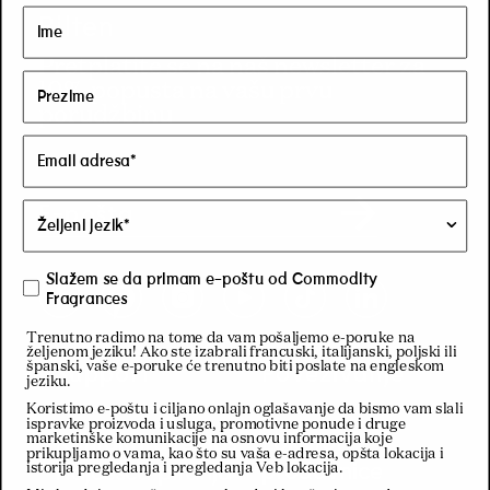
Bilten
Pretplatite se na naš newsletter za
10% popusta na vašu prvu
porudžbinu
E-pošta
Slažem se da primam e-poštu od Commodity
Fragrances
Facebook
Pinterest
Instagram
YouTube
TikTok
LinkedIn
Trenutno radimo na tome da vam pošaljemo e-poruke na
željenom jeziku! Ako ste izabrali francuski, italijanski, poljski ili
Support
Povezivanje
španski, vaše e-poruke će trenutno biti poslate na engleskom
jeziku.
Koristimo e-poštu i ciljano onlajn oglašavanje da bismo vam slali
ispravke proizvoda i usluga, promotivne ponude i druge
Kontaktirajte nas
Lokator
marketinške komunikacije na osnovu informacija koje
prikupljamo o vama, kao što su vaša e-adresa, opšta lokacija i
prodavnice
Najčešća pitanja
istorija pregledanja i pregledanja Veb lokacija.